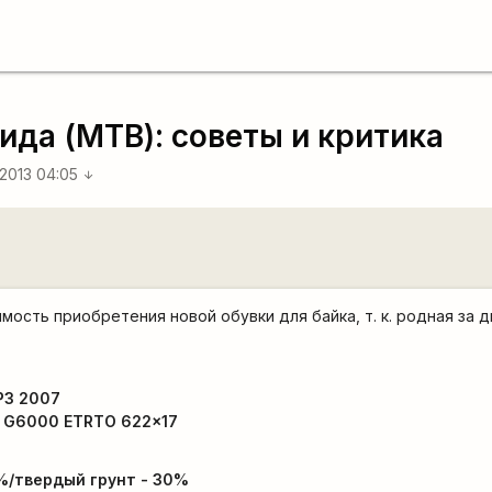
ида (MTB): советы и критика
 2013 04:05
arrow_downward
ость приобретения новой обувки для байка, т. к. родная за д
 P3 2007
s G6000 ETRTO 622x17
%/твердый грунт - 30%