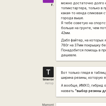
можно достаточно долго на
F.
топикстартера, только в 
какая-то кенда сликовая с
города выше.
Я тебе советую на спортс
больше на грунте, чем по
42мм.
Дабл файтер, на которых я
780г на 37мм покрышку бе
Понадобится помощь в при
дешевле.
T
Вот только глядя в табли
ширина резины, которую я 
timerov
Автор
А вообще, ИМХО, гибрид 
назвать
"выбор резины дл
Mamont