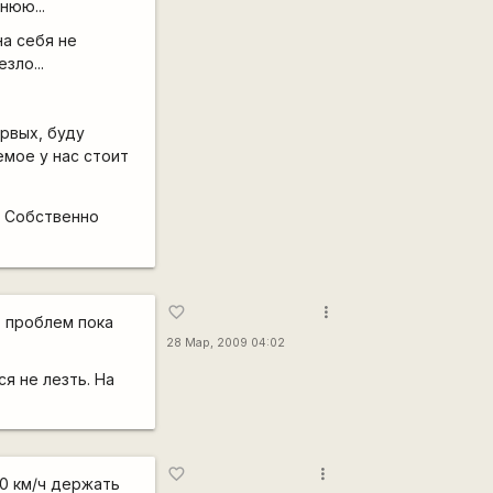
нюю...
на себя не
зло...
ервых, буду
емое у нас стоит
Собственно
more_vert
favorite_border
- проблем пока
28 Мар, 2009 04:02
ся не лезть. На
more_vert
favorite_border
40 км/ч держать