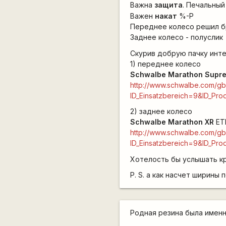
Важна
защита
. Печальный
Важен
накат
%-P
Переднее колесо решил бр
Заднее колесо - полуслик
Скурив добрую пачку инт
1) переднее колесо
Schwalbe Marathon Supr
http://www.schwalbe.com/gbl
ID_Einsatzbereich=9&ID_Pro
2) заднее колесо
Schwalbe Marathon XR
ET
http://www.schwalbe.com/gbl
ID_Einsatzbereich=9&ID_Pro
Хотелость бы услышать кри
P. S. а как насчет ширины
Родная резина была именн