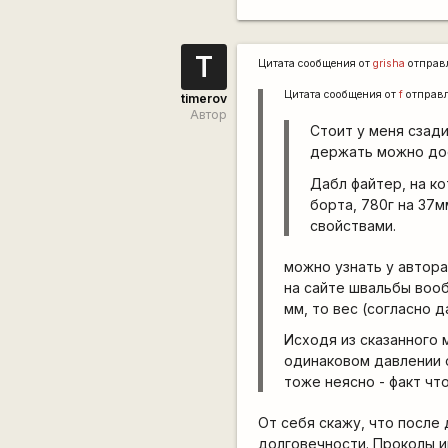
T
Цитата сообщения от
grisha
отправ
Цитата сообщения от
f
отправ
timerov
Автор
Стоит у меня сзади
держать можно дос
Дабл файтер, на ко
борта, 780г на 37
свойствами.
можно узнать у автора
на сайте швальбы вооб
мм, то вес (согласно 
Исходя из сказанного 
одинаковом давлении о
тоже неясно - факт чт
От себя скажу, что после
долговечности. Проколы и