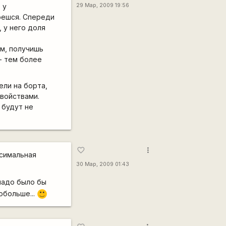
 у
29 Мар, 2009 19:56
решся. Спереди
, у него доля
мм, получишь
- тем более
ели на борта,
войствами.
 будут не
more_vert
favorite_border
ксимальная
30 Мар, 2009 01:43
надо было бы
обольше...
:)