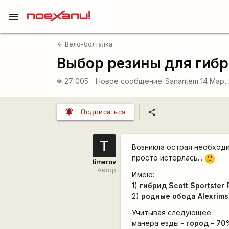
menu
Вело-болталка
arrow_back
Выбор резины для гибр
27 005
Новое сообщение:
Sanantem
14 Мар,
visibility
notifications_active
share
Подписаться
T
Возникла острая необходим
просто истерлась...
:'(
timerov
Автор
Имею:
1)
гибрид Scott Sportster
2)
родные обода Alexrim
Учитывая следующее:
манера езды -
город - 70