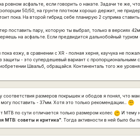
 ровном асфальте, если говорить о накате. Задачи те же, что
пропорции 50/50, на грунте плотном хорошо держит, не приде
тоит пока. На второй гибрид себе планирую 2 суприма ставить
тер поставить пару, которую ты выбрал, только в версиях 42
теряешь на асфальте. Если предвидится дальнобойный туризм 
 пока езжу, в сравнении с XR - полная херня, каучука не пожал
з защиты - это супердешевый вариант с пропорциональными с
обретении Швальб, обращайся. Континенталь того же уровня
цу соответствия размеров покрышек и ободов я понял, что ма
могу поставить - 37мм. Хотя это только рекомендации...
:-/
от MTB по сути отличается только размером колес
И тему 
;)
я MTB: советы и критика"
. Тогда активности в ней было бы п