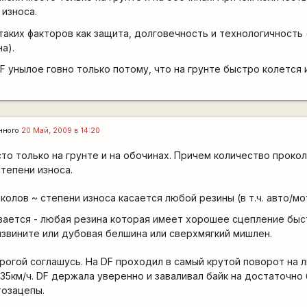
износа.
таких факторов как защита, долговечность и технологичность 
а).
F унылое говно только потому, что на грунте быстро колется 
нного
20 Май, 2009 в 14:20
то только на грунте и на обочинах. Причем количество проко
тепени износа.
колов ~ степени износа касается любой резины (в т.ч. авто/мо
вается - любая резина которая имеет хорошее сцепление бы
извините или дубовая белшина или сверхмягкий мишлен.
рогой соглашусь. На DF проходил в самый крутой поворот на
 35км/ч. DF держала уверенно и заваливал байк на достаточно
тозацепы.