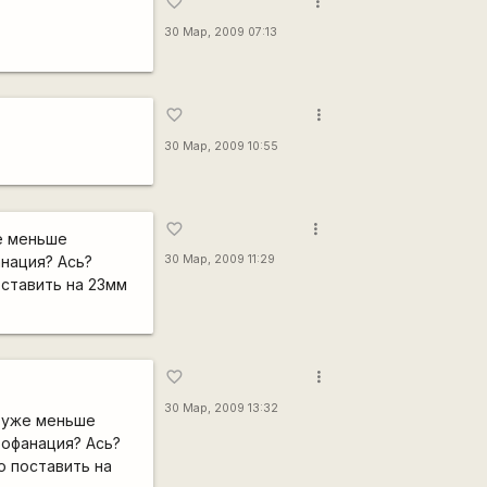
more_vert
favorite_border
30 Мар, 2009 07:13
more_vert
favorite_border
30 Мар, 2009 10:55
more_vert
favorite_border
е меньше
нация? Ась?
30 Мар, 2009 11:29
ставить на 23мм
more_vert
favorite_border
30 Мар, 2009 13:32
о уже меньше
рофанация? Ась?
 поставить на