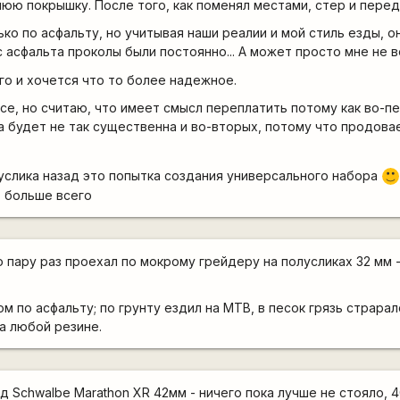
нюю покрышку. После того, как поменял местами, стер и перед
ко по асфальту, но учитывая наши реалии и мой стиль езды, о
с асфальта проколы были постоянно... А может просто мне не ве
го и хочется что то более надежное.
рсе, но считаю, что имеет смысл переплатить потому как во-п
ца будет не так существенна и во-вторых, потому что продова
услика назад это попытка создания универсального набора
:)
т больше всего
о пару раз проехал по мокрому грейдеру на полусликах 32 мм 
ом по асфальту; по грунту ездил на MTB, в песок грязь страрал
на любой резине.
д Schwalbe Marathon XR 42мм - ничего пока лучше не стояло, 