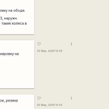
овку на ободе.
3, наружн.
 такие колеса в
more_vert
favorite_border
30 Мар, 2009 13:49
ркировку на
more_vert
favorite_border
ое, резина
30 Мар, 2009 14:04