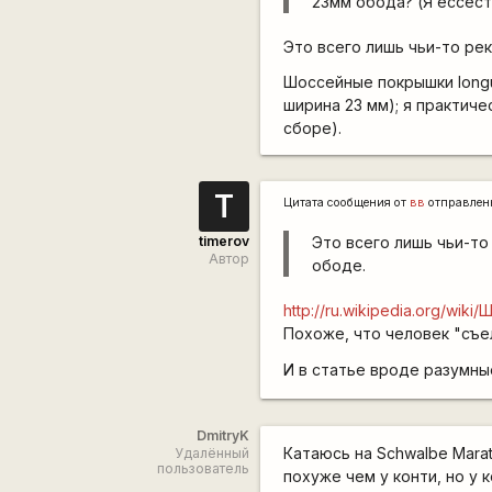
23мм обода? (Я ессест
Это всего лишь чьи-то рек
Шоссейные покрышки longus
ширина 23 мм); я практиче
сборе).
T
Цитата сообщения от
вв
отправлен
timerov
Это всего лишь чьи-то
Автор
ободе.
http://ru.wikipedia.org/wik
Похоже, что человек "съел
И в статье вроде разумн
DmitryK
Катаюсь на Schwalbe Mara
Удалённый
пользователь
похуже чем у конти, но у