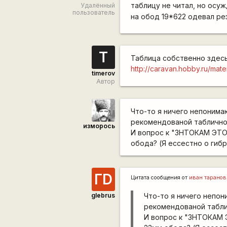
таблицу не читал, но ос
Удалённый
пользователь
на обод 19*622 одевал ре
T
Таблица собственно здес
http://caravan.hobby.ru/materi
timerov
Автор
Что-то я ничего непонима
рекомендованой табличной
изморось
И вопрос к "ЗНТОКАМ ЭТО
обода? (Я ессестно о гибр
ГD
Цитата сообщения от
иван таранов
glebrus
Что-то я ничего непон
рекомендованой табли
И вопрос к "ЗНТОКАМ 