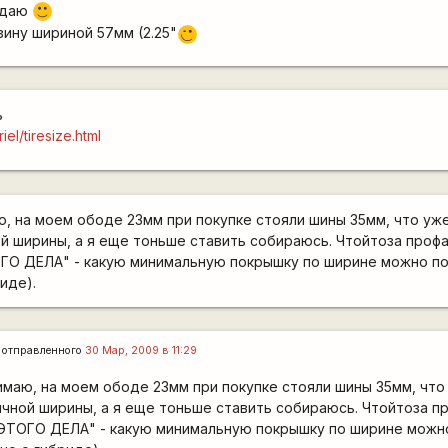
уждаю
:)
зину шириной 57мм (2.25"
;)
ь
el/tiresize.html
ю, на моем ободе 23мм при покупке стояли шины 35мм, что уж
 ширины, а я еще тоньше ставить собираюсь. Чтойтоза профа
ГО ДЕЛА" - какую минимальную покрышку по ширине можно по
иде).
отправленного
30 Мар, 2009 в 11:29
имаю, на моем ободе 23мм при покупке стояли шины 35мм, чт
чной ширины, а я еще тоньше ставить собираюсь. Чтойтоза п
ЭТОГО ДЕЛА" - какую минимальную покрышку по ширине можно