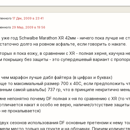
ленного
17 Дек, 2009 в 23:41
ленного
29 Мар, 2009 в 19:56
 уже год Schwalbe Marathon XR 42мм - ничего пока лучше не ст
таточно долго на ровном асфальте, если говорить о накате.
торых я пока езжу, в сравнении с XR - полная херня, каучука н
мм покрышку без защиты - это супердешевый вариант с пропо
 чем марафон лучше дабл файтера (в цифрах и буквах)
ще то максимальный размер 700 x 40C, если предположить чт
данным самой швальбы) 737 гр, что в принципе некритично мен
мне непонятно почему DF полная х-ня по сравнению с XR (то чт
тличается накат я особо не верю, наличие/отсуствие защиты
о не прокалывается)
 двух сезонов использования DF основные претензии к нему то
мели место только на грунте и на обочинах. Причем количест