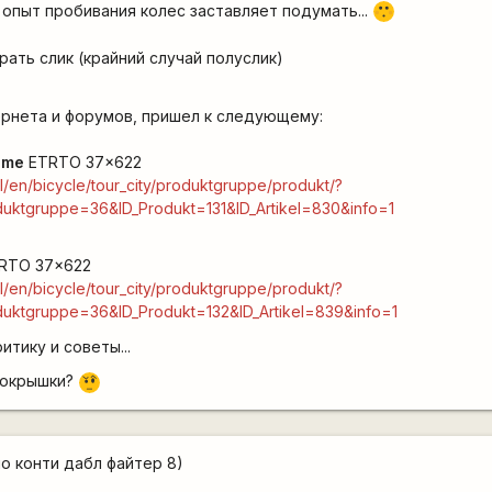
 опыт пробивания колес заставляет подумать...
:-[
ать слик (крайний случай полуслик)
ернета и форумов, пришел к следующему:
eme
ETRTO 37x622
/en/bicycle/tour_city/produktgruppe/produkt/?
duktgruppe=36&ID_Produkt=131&ID_Artikel=830&info=1
RTO 37x622
/en/bicycle/tour_city/produktgruppe/produkt/?
duktgruppe=36&ID_Produkt=132&ID_Artikel=839&info=1
тику и советы...
 покрышки?
???
о конти дабл файтер 8)