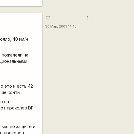
more_vert
favorite_border
30 Мар, 2009 14:46
ояло, 40 км/ч
е пожалели на
рциональными
о это и есть 42
ьше конти.
о на
 от проколов DF
лько по защите и
во проколов