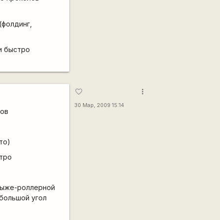
(фолдинг,
и быстро
more_vert
favorite_border
30 Мар, 2009 15:14
лов
то)
стро
 лыже-роллерной
 большой угол