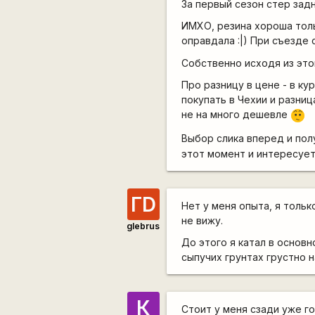
За первый сезон стер зад
ИМХО, резина хороша толь
оправдала :|) При съезде 
Собственно исходя из это
Про разницу в цене - в ку
покупать в Чехии и разни
не на много дешевле
:-/
Выбор слика вперед и пол
этот момент и интересуе
ГD
Нет у меня опыта, я тольк
не вижу.
glebrus
До этого я катал в основн
сыпучих грунтах грустно 
К
Стоит у меня сзади уже го