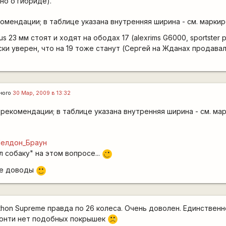
но о гибриде).
омендации; в таблице указана внутренняя ширина - см. маркир
 23 мм стоят и ходят на ободах 17 (alexrims G6000, sportster p
ски уверен, что на 19 тоже станут (Сергей на Жданах продавал
ного
30 Мар, 2009 в 13:32
 рекомендации; в таблице указана внутренняя ширина - см. ма
i/Шелдон_Браун
 собаку" на этом вопросе...
;)
ые доводы
:)
thon Supreme правда по 26 колеса. Очень доволен. Единственн
 конти нет подобных покрышек
:'(