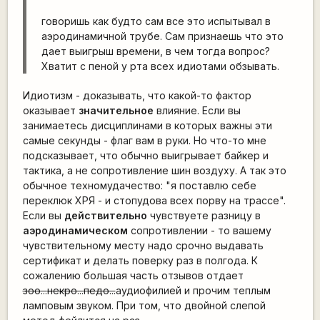
говоришь как будто сам все это испытывал в
аэродинамичной трубе. Сам признаешь что это
дает выигрыш времени, в чем тогда вопрос?
Хватит с пеной у рта всех идиотами обзывать.
Идиотизм - доказывать, что какой-то фактор
оказывает
значительное
влияние. Если вы
занимаетесь дисциплинами в которых важны эти
самые секунды - флаг вам в руки. Но что-то мне
подсказывает, что обычно выигрывает байкер и
тактика, а не сопротивление шин воздуху. А так это
обычное техномудачество: "я поставлю себе
переклюк ХРЯ - и стопудова всех порву на трассе".
Если вы
действительно
чувствуете разницу в
аэродинамическом
сопротивлении - то вашему
чувствительному месту надо срочно выдавать
сертификат и делать поверку раз в полгода. К
сожалению большая часть отзывов отдает
зоо...
некро...
педо...
аудиофилией и прочим теплым
ламповым звуком. При том, что двойной слепой