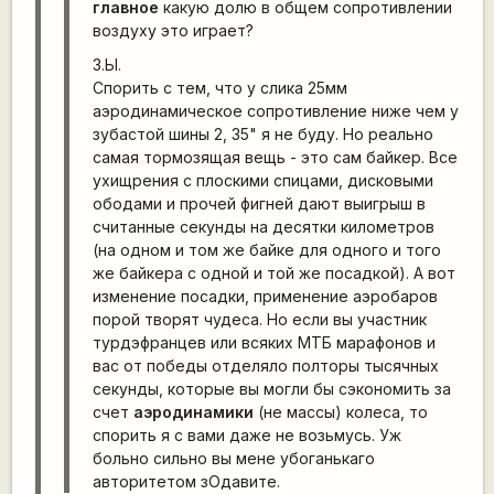
главное
какую долю в общем сопротивлении
воздуху это играет?
З.Ы.
Спорить с тем, что у слика 25мм
аэродинамическое сопротивление ниже чем у
зубастой шины 2, 35" я не буду. Но реально
самая тормозящая вещь - это сам байкер. Все
ухищрения с плоскими спицами, дисковыми
ободами и прочей фигней дают выигрыш в
считанные секунды на десятки километров
(на одном и том же байке для одного и того
же байкера с одной и той же посадкой). А вот
изменение посадки, применение аэробаров
порой творят чудеса. Но если вы участник
турдэфранцев или всяких МТБ марафонов и
вас от победы отделяло полторы тысячных
секунды, которые вы могли бы сэкономить за
счет
аэродинамики
(не массы) колеса, то
спорить я с вами даже не возьмусь. Уж
больно сильно вы мене убоганькаго
авторитетом зОдавите.