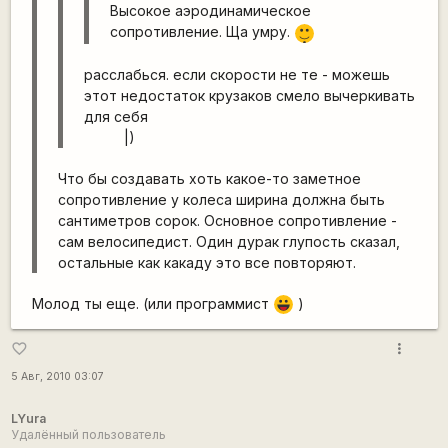
Высокое аэродинамическое
|-)
сопротивление. Ща умру.
_)
расслабься. если скорости не те - можешь
этот недостаток крузаков смело вычеркивать
для себя
|)
Что бы создавать хоть какое-то заметное
сопротивление у колеса ширина должна быть
сантиметров сорок. Основное сопротивление -
сам велосипедист. Один дурак глупость сказал,
остальные как какаду это все повторяют.
Молод ты еще. (или программист
)
|-))
more_vert
favorite_border
5 Авг, 2010 03:07
LYura
Удалённый пользователь