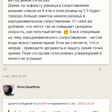
метод фейлится на раз.
Далее: по асфальту разница в сопротивлении
качению сликов на 6 атм и злой резины на 1, 5 будет
гораздо больше заметна нежели разница в
аэродинамическом сопротивлении. От себя же
добавлю, что ничто так не повышает среднюю
скорость, как попутный ветер.
А все спекуляции
;)
на тему аэродинамического сопротивления - чистой
воды ересь гуманитариев. Если вы считаете, что я
неправ - приведите аргументы в защиту своей точки
зрения. Пока что кроме голословных утверждений я
ничего не услышал.
more_vert
favorite_border
6 Авг, 2010 02:04
Virus Quartirus
Цитата сообщения от
grover74
отправленного
3 Авг, 2010 в 10:24