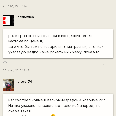
26 Июл, 2010 18:31
pashevich
рокет рон не вписывается в концепцию моего
кастома по цене #)
да и что бы там не говорили - я матрасник, в гонках
участвую редко - мне рокеты ни к чему...пока что.
more_vert
favorite_border
26 Июл, 2010 19:47
grover74
Рассмотрел новые Швальбы-Марафон-Экстриме 28"...
На них указано направление - елечкой вперед, т.е.
схема такая