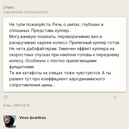
LYura
Удалённый пользователь
Не тупи пожалуйста. Речь о шипах, глубоких и
сплошных. Представь куллер...
Могу вживую показать: переворачиваю вел и
раскручиваю заднее колесо. Приличный куллер готов.
Не чета даблфайтерам. Замечен эффект куллера на
скоростных спусках при наклоне головы к переднему
колесу. Особенно с плотно прилегающими
фулщитками.
Те же катафоты на спицах тоже чувстуются. А ты
развел тут про коеффициент аэродинамиского
сопротивления шины...
more_vert
favorite_border
6 Авг, 2010 02:37
Virus Quartirus