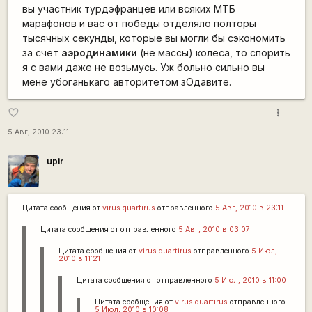
вы участник турдэфранцев или всяких МТБ
марафонов и вас от победы отделяло полторы
тысячных секунды, которые вы могли бы сэкономить
за счет
аэродинамики
(не массы) колеса, то спорить
я с вами даже не возьмусь. Уж больно сильно вы
мене убоганькаго авторитетом зОдавите.
more_vert
favorite_border
5 Авг, 2010 23:11
upir
Цитата сообщения от
virus quartirus
отправленного
5 Авг, 2010 в 23:11
Цитата сообщения от
отправленного
5 Авг, 2010 в 03:07
Цитата сообщения от
virus quartirus
отправленного
5 Июл,
2010 в 11:21
Цитата сообщения от
отправленного
5 Июл, 2010 в 11:00
Цитата сообщения от
virus quartirus
отправленного
5 Июл, 2010 в 10:08