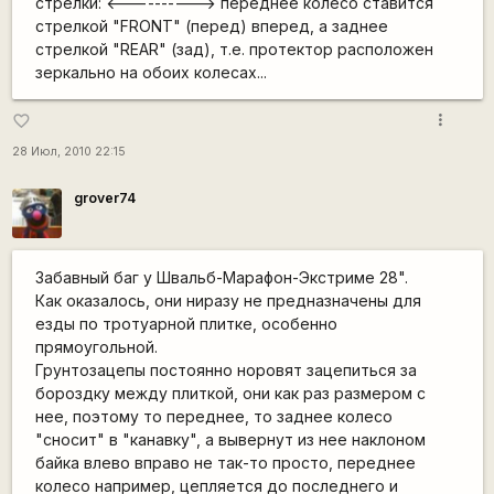
стрелки: <-----
-----> переднее колесо ставится
стрелкой "FRONT" (перед) вперед, а заднее
стрелкой "REAR" (зад), т.е. протектор расположен
зеркально на обоих колесах...
more_vert
favorite_border
28 Июл, 2010 22:15
grover74
Забавный баг у Швальб-Марафон-Экстриме 28".
Как оказалось, они ниразу не предназначены для
езды по тротуарной плитке, особенно
прямоугольной.
Грунтозацепы постоянно норовят зацепиться за
бороздку между плиткой, они как раз размером с
нее, поэтому то переднее, то заднее колесо
"сносит" в "канавку", а вывернут из нее наклоном
байка влево вправо не так-то просто, переднее
колесо например, цепляется до последнего и