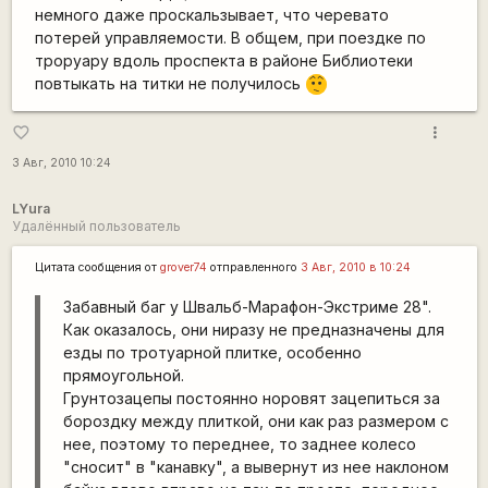
немного даже проскальзывает, что черевато
потерей управляемости. В общем, при поездке по
троруару вдоль проспекта в районе Библиотеки
повтыкать на титки не получилось
:-/
more_vert
favorite_border
3 Авг, 2010 10:24
LYura
Удалённый пользователь
Цитата сообщения от
grover74
отправленного
3 Авг, 2010 в 10:24
Забавный баг у Швальб-Марафон-Экстриме 28".
Как оказалось, они ниразу не предназначены для
езды по тротуарной плитке, особенно
прямоугольной.
Грунтозацепы постоянно норовят зацепиться за
бороздку между плиткой, они как раз размером с
нее, поэтому то переднее, то заднее колесо
"сносит" в "канавку", а вывернут из нее наклоном