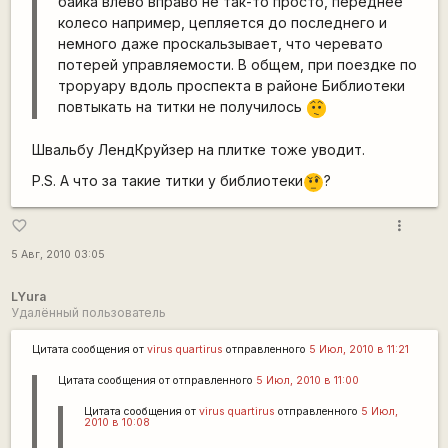
байка влево вправо не так-то просто, переднее
колесо например, цепляется до последнего и
немного даже проскальзывает, что черевато
потерей управляемости. В общем, при поездке по
троруару вдоль проспекта в районе Библиотеки
повтыкать на титки не получилось
:-/
Швальбу ЛендКруйзер на плитке тоже уводит.
P.S. А что за такие титки у библиотеки
?
???
more_vert
favorite_border
5 Авг, 2010 03:05
LYura
Удалённый пользователь
Цитата сообщения от
virus quartirus
отправленного
5 Июл, 2010 в 11:21
Цитата сообщения от
отправленного
5 Июл, 2010 в 11:00
Цитата сообщения от
virus quartirus
отправленного
5 Июл,
2010 в 10:08