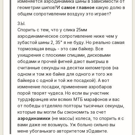
изменяется аэродинамика шины в зависимости от
геометрии шипов?И
самое главное
какую долю в
общем сопротивлении воздуху это играет?
З.Ы.
Спорить с тем, что у слика 25мм
аэродинамическое сопротивление ниже чем у
зубастой шины 2, 35" я не буду. Но реально самая
тормозящая вещь - это сам байкер. Все
ухищрения с плоскими спицами, дисковыми
ободами и прочей фигней дают выигрыш в
считанные секунды на десятки километров (на
одном и том же байке для одного и того же
байкера с одной и той же посадкой). А вот
изменение посадки, применение аэробаров
порой творят чудеса. Но если вы участник
турдэфранцев или всяких МТБ марафонов и вас
от победы отделяло полторы тысячных секунды,
которые вы могли бы сэкономить за счет
аэродинамики
(не массы) колеса, то спорить я с
вами даже не возьмусь. Уж больно сильно вы
мене убоганькаго авторитетом зОдавите.