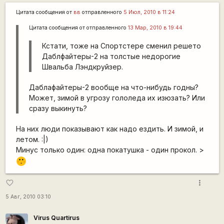
Цитата сообщения от
вв
отправленного
5 Июл, 2010 в 11:24
Цитата сообщения от
отправленного
13 Мар, 2010 в 19:44
Кстати, тоже на Спортстере сменил решето
Даблфайтеры-2 на толстые недорогие
Швальба Лэндкруйзер.
Даблафайтеры-2 вообще на что-нибудь годны?
Может, зимой в угрозу гололеда их изюзать? Или
сразу выкинуть?
На них люди показывают как надо ездить. И зимой, и
летом. :|)
Минус только один: одна покатушка - один прокол. >
:[
more_vert
favorite_border
5 Авг, 2010 03:10
Virus Quartirus