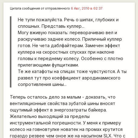
Цитата сообщения от
отправленного
6 Авг, 2010 в 02:37
Не тупи пожалуйста. Речь о шипах, глубоких и
сплошных. Представь куллер...
Могу вживую показать: переворачиваю вел и
раскручиваю заднее колесо. Приличный куллер
готов. Не чета даблфайтерам. Замечен эффект
куллера на скоростных спусках при наклоне
головы к переднему колесу. Особенно с плотно
прилегающими фулщитками.
Те же катафоты на спицах тоже чувстуются. А ты
развел тут про коеффициент аэродинамиского
сопротивления шины...
Теперь осталось дело за малым - доказать, что
вентиляционные свойства зубатой шины вносят
ощутимый эффект в энергозатраты байкера.
Желательно выходящий за пределы
инструментальной погрешности. У меня к примеру
колесо на говновтулке новатек на промах крутится
гораздо резвее чем оное же на насыпном SLX. Что с