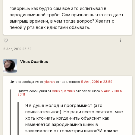
говоришь как будто сам все это испытывал в
аэродинамичной трубе. Сам признаешь что это дает
выигрыш времени, в чем тогда вопрос? Хватит с
пеной у рта всех идиотами обзывать.
more_vert
favorite_border
5 Авг, 2010 23:59
Virus Quartirus
Цитата сообщения от
ykshev
отправленного
5 Авг, 2010 в 23:59
Цитата сообщения от
virus quartirus
отправленного
5 Авг, 2010 в
23:11
Я в душе молод и программист (это
прилагательное). Но ради всего святого, мне
хоть кто-нить когда-нить объяснит как
изменяется аэродинамика шины в
зависимости от геометрии шипов?И
самое