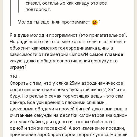
сказал, остальные как какаду это все
повторяют.
Молод ты еще. (или программист
)
|-))
Я в душе молод и программист (это прилагательное).
Но ради всего святого, мне хоть кто-нить когда-нить
объяснит как изменяется аэродинамика шины в
зависимости от геометрии шипов?И
самое главное
какую долю в общем сопротивлении воздуху это
играет?
З.Ы.
Спорить с тем, что у слика 25мм аэродинамическое
сопротивление ниже чем у зубастой шины 2, 35" я не
буду. Но реально самая тормозящая вещь - это сам
байкер. Все ухищрения с плоскими спицами,
дисковыми ободами и прочей фигней дают выигрыш в
считанные секунды на десятки километров (на одном
и том же байке для одного и того же байкера с
одной и той же посадкой). А вот изменение посадки,
применение аэробаров порой творят чудеса. Но если