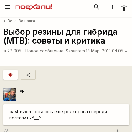
menu
search
more_vert
accessibility_new
Вело-болталка
arrow_back
Выбор резины для гибрида
(MTB): советы и критика
27 005
Новое сообщение:
Sanantem
14 Мар, 2013 04:05
visibility
arrow_downward
notifications_active
share
upir
pashevich
, осталось ещё рокет рона спереди
поставить ^___^
more_vert
favorite_border