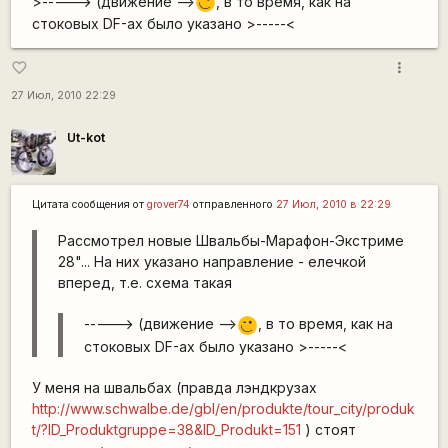
>-----> (движение -->
, в то время, как на
;)
стоковых DF-ах было указано >-----<
more_vert
favorite_border
27 Июл, 2010 22:29
Ut-kot
Цитата сообщения от
grover74
отправленного
27 Июл, 2010 в 22:29
Рассмотрел новые Швальбы-Марафон-Экстриме
28"... На них указано направление - елечкой
вперед, т.е. схема такая
-----> (движение -->
, в то время, как на
;)
стоковых DF-ах было указано >-----<
У меня на швальбах (правда лэндкрузах
http://www.schwalbe.de/gbl/en/produkte/tour_city/produk
t/?ID_Produktgruppe=38&ID_Produkt=151
) стоят