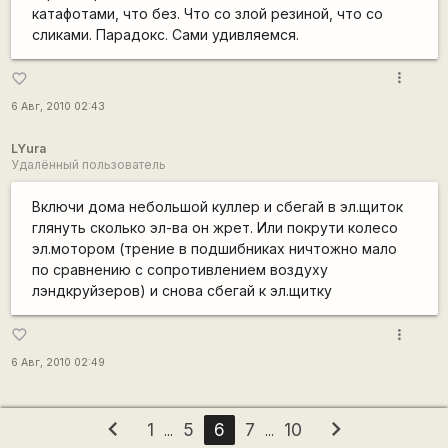
катафотами, что без. Что со злой резиной, что со
сликами. Парадокс. Сами удивляемся.
more_vert
favorite_border
6 Авг, 2010 02:43
LYura
Удалённый пользователь
Включи дома небольшой куллер и сбегай в эл.щиток
глянуть сколько эл-ва он жрет. Или покрути колесо
эл.мотором (трение в подшибниках ничтожно мало
по сравнению с сопротивлением воздуху
лэндкруйзеров) и снова сбегай к эл.щитку
more_vert
favorite_border
6 Авг, 2010 02:49
chevron_left
chevron_right
1
5
6
7
10
...
...