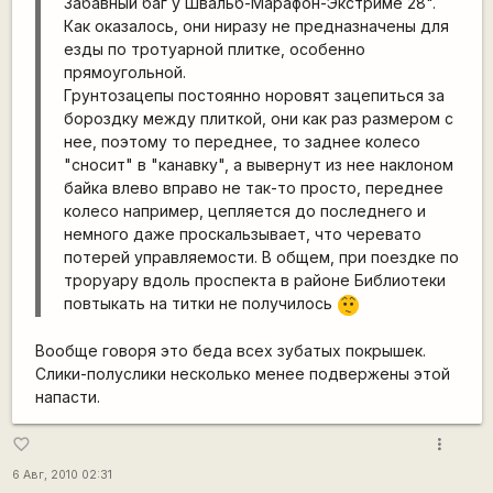
Забавный баг у Швальб-Марафон-Экстриме 28".
Как оказалось, они ниразу не предназначены для
езды по тротуарной плитке, особенно
прямоугольной.
Грунтозацепы постоянно норовят зацепиться за
бороздку между плиткой, они как раз размером с
нее, поэтому то переднее, то заднее колесо
"сносит" в "канавку", а вывернут из нее наклоном
байка влево вправо не так-то просто, переднее
колесо например, цепляется до последнего и
немного даже проскальзывает, что черевато
потерей управляемости. В общем, при поездке по
троруару вдоль проспекта в районе Библиотеки
повтыкать на титки не получилось
:-/
Вообще говоря это беда всех зубатых покрышек.
Слики-полуслики несколько менее подвержены этой
напасти.
more_vert
favorite_border
6 Авг, 2010 02:31