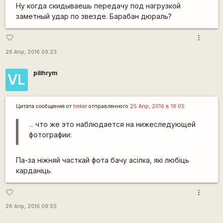
Ну когда скидываешь передачу под нагрузкой
заметный удар по звезде. Барабан дюраль?
more_vert
favorite_border
26 Апр, 2016 09:23
pilihrym
VL
Цитата сообщения от
treker
отправленного
25 Апр, 2016 в 18:05
...
что же это наблюдается на нижеследующей
фотографии:
Па-за ніжняй часткай фота бачу асілка, які любіць
карданіць.
more_vert
favorite_border
26 Апр, 2016 09:55