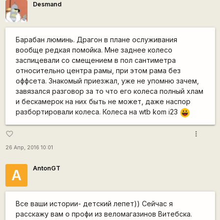
Desmand
Барабан люминь. Драгон в плане ослуживания
вообще редкая помойка. Мне заднее колесо
заспицевали со смещением в пол сантиметра
относительно центра рамы, при этом рама без
оффсета. Знакомый приезжал, уже не упомню зачем,
завязался разговор за то что его колеса полный хлам
и бескамерок на них быть не может, даже наспор
разбортировали колеса. Колеса на wtb kom i23
|-))
more_vert
favorite_border
26 Апр, 2016 10:01
AntonGT
A
Все ваши истории- детский лепет)) Сейчас я
расскажу вам о профи из веломагазинов Витебска.