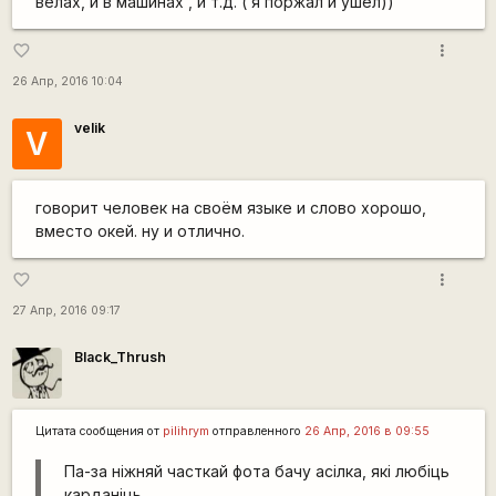
велах, и в машинах , и т.д. ( я поржал и ушел))
more_vert
favorite_border
26 Апр, 2016 10:04
velik
V
говорит человек на своём языке и слово хорошо,
вместо окей. ну и отлично.
more_vert
favorite_border
27 Апр, 2016 09:17
Black_Thrush
Цитата сообщения от
pilihrym
отправленного
26 Апр, 2016 в 09:55
Па-за ніжняй часткай фота бачу асілка, які любіць
карданіць.