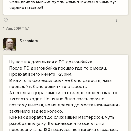
смещение-в минске нужно ремонтировать самому-
сервис никакой!!
more_vert
favorite_border
1 Май, 2016 11:57
Sanantem
Ну вот и я доездился с ТО драгонбайка.
После ТО драгонбайка прошло где то с месяц.
Проехал всего ничего ~250км.
И как-то плохо ездилось - не было радости, накат
пропал. Уж было решил что старость.
А сегодня с утра заметил что заднее колесо как-то
туговато ходит. Но нужно было ехать срочно.
поэтому выехал, но не доехал до места назначения -
заклинило заднее колесо.
Кое как добрался до ближайшей мастерской. Чуть
разобрали втулку. Выяснилось что ось втулки
перевернута на 180 градусов, контргайка оказалась