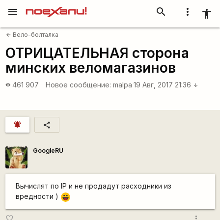
menu
search
more_vert
accessibility_new
Вело-болталка
arrow_back
ОТРИЦАТЕЛЬНАЯ сторона
минских веломагазинов
461 907
Новое сообщение:
malpa
19 Авг, 2017 21:36
visibility
arrow_downward
notifications_active
share
GoogleRU
Вычислят по IP и не продадут расходники из
вредности )
|-))
more_vert
favorite_border