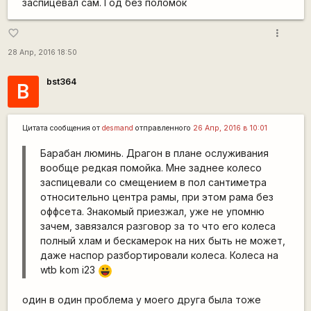
заспицевал сам. Год без поломок
more_vert
favorite_border
28 Апр, 2016 18:50
bst364
B
Цитата сообщения от
desmand
отправленного
26 Апр, 2016 в 10:01
Барабан люминь. Драгон в плане ослуживания
вообще редкая помойка. Мне заднее колесо
заспицевали со смещением в пол сантиметра
относительно центра рамы, при этом рама без
оффсета. Знакомый приезжал, уже не упомню
зачем, завязался разговор за то что его колеса
полный хлам и бескамерок на них быть не может,
даже наспор разбортировали колеса. Колеса на
wtb kom i23
|-))
один в один проблема у моего друга была тоже