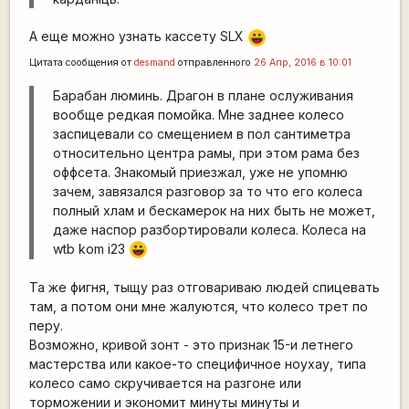
А еще можно узнать кассету SLX
|-))
Цитата сообщения от
desmand
отправленного
26 Апр, 2016 в 10:01
Барабан люминь. Драгон в плане ослуживания
вообще редкая помойка. Мне заднее колесо
заспицевали со смещением в пол сантиметра
относительно центра рамы, при этом рама без
оффсета. Знакомый приезжал, уже не упомню
зачем, завязался разговор за то что его колеса
полный хлам и бескамерок на них быть не может,
даже наспор разбортировали колеса. Колеса на
wtb kom i23
|-))
Та же фигня, тыщу раз отговариваю людей спицевать
там, а потом они мне жалуются, что колесо трет по
перу.
Возможно, кривой зонт - это признак 15-и летнего
мастерства или какое-то специфичное ноухау, типа
колесо само скручивается на разгоне или
торможении и экономит минуты минуты и