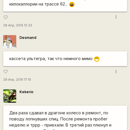
килокаллории на трассе 62...
|-))
more_vert
favorite_border
28 Апр, 2016 15:33
Desmand
кассета ультегра, так что немного мимо
:D
more_vert
favorite_border
28 Апр, 2016 17:16
Kekerio
Два раза сдавал в драгоне колесо в ремонт, по
поводу лопнувших спиц. После ремонта пробег
неделю и тррр - приехали. В третий раз плюнул и