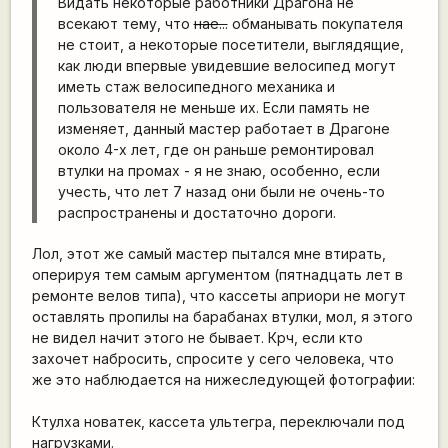
Видать некоторые работники Драгона не
всекают тему, что
нае...
обманывать покупателя
не стоит, а некоторые посетители, выглядящие,
как люди впервые увидевшие велосипед могут
иметь стаж велосипедного механика и
пользователя не меньше их. Если память не
изменяет, данный мастер работает в Драгоне
около 4-х лет, где он раньше ремонтировал
втулки на промах - я не знаю, особенно, если
учесть, что лет 7 назад они были не очень-то
распространены и достаточно дороги.
Лол, этот же самый мастер пытался мне втирать,
оперируя тем самым аргументом (пятнадцать лет в
ремонте велов типа), что кассеты априори не могут
оставлять пропилы на барабанах втулки, мол, я этого
не видел начит этого не бывает. Крч, если кто
захочет набросить, спросите у сего человека, что
же это наблюдается на нижеследующей фотографии:
Ктулха новатек, кассета ультегра, переключали под
нагрузками.