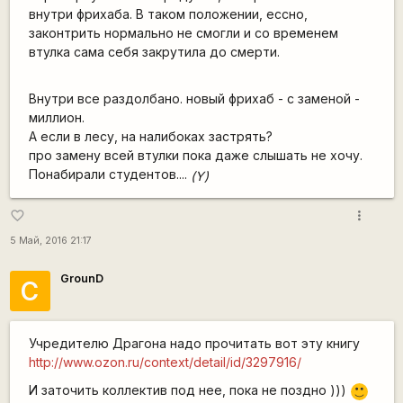
внутри фрихаба. В таком положении, ессно,
законтрить нормально не смогли и со временем
втулка сама себя закрутила до смерти.
Внутри все раздолбано. новый фрихаб - с заменой -
миллион.
А если в лесу, на налибоках застрять?
про замену всей втулки пока даже слышать не хочу.
Понабирали студентов....
(Y)
more_vert
favorite_border
5 Май, 2016 21:17
GrounD
С
Учредителю Драгона надо прочитать вот эту книгу
http://www.ozon.ru/context/detail/id/3297916/
И заточить коллектив под нее, пока не поздно )))
:)