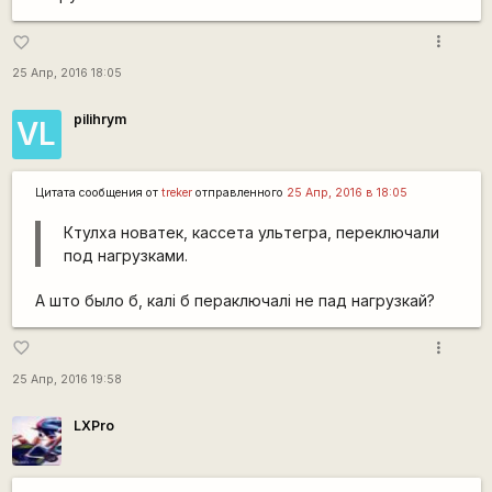
more_vert
favorite_border
25 Апр, 2016 18:05
pilihrym
VL
Цитата сообщения от
treker
отправленного
25 Апр, 2016 в 18:05
Ктулха новатек, кассета ультегра, переключали
под нагрузками.
А што было б, калі б пераключалі не пад нагрузкай?
more_vert
favorite_border
25 Апр, 2016 19:58
LXPro